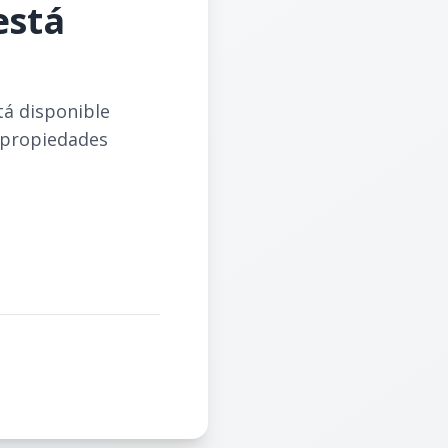
está
tá disponible
 propiedades