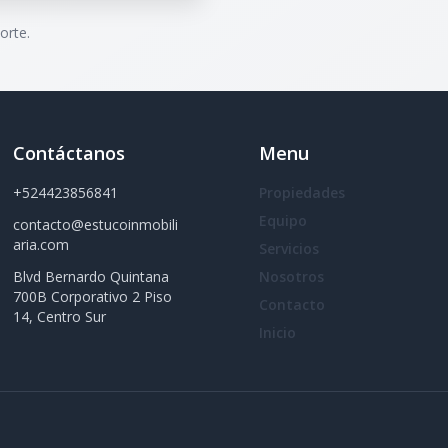
orte.
Contáctanos
Menu
+524423856841
Propiedades
Equipo
contacto@estucoinmobili
aria.com
Servicios
Blvd Bernardo Quintana
Nosotros
700B Corporativo 2 Piso
Contacto
14, Centro Sur
Inicio