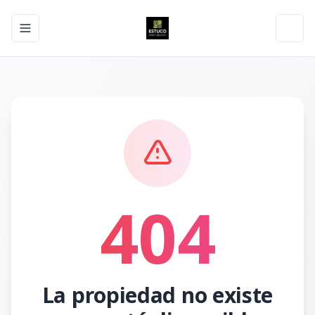
Toggle navigation menu
Toggl
404
La propiedad no existe