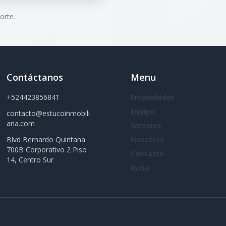
orte.
Contáctanos
Menu
+524423856841
Propiedades
Equipo
contacto@estucoinmobili
aria.com
Servicios
Blvd Bernardo Quintana
Nosotros
700B Corporativo 2 Piso
Contacto
14, Centro Sur
Inicio