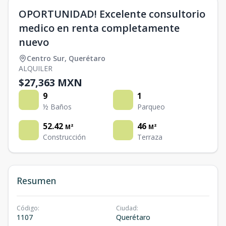
OPORTUNIDAD! Excelente consultorio
medico en renta completamente
nuevo
Centro Sur
,
Querétaro
ALQUILER
$27,363 MXN
9
1
½ Baños
Parqueo
52.42
46
M²
M²
Construcción
Terraza
Resumen
Código
:
Ciudad
:
1107
Querétaro