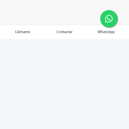
Llámame
Contactar
WhatsApp
Somos una empresa que brinda soluciones a las
inversiones inmobiliarias de nuestros clientes de
manera ágil e innovadora en cualquier etapa de su vida
Contáctanos