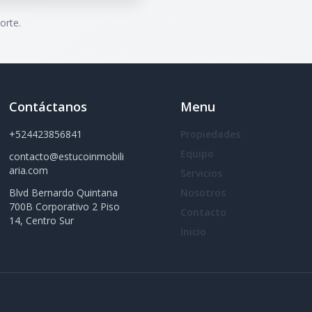
orte.
Contáctanos
Menu
+524423856841
Propiedades
Equipo
contacto@estucoinmobili
aria.com
Servicios
Blvd Bernardo Quintana
Nosotros
700B Corporativo 2 Piso
Contacto
14, Centro Sur
Inicio