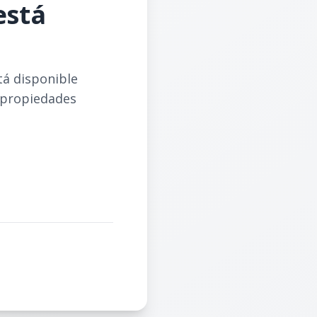
está
tá disponible
 propiedades