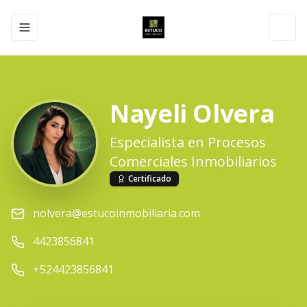
Toggle navigation menu
Toggl
Nayeli Olvera
Especialista en Procesos
Comerciales Inmobiliarios
Certificado
nolvera@estucoinmobiliaria.com
4423856841
+524423856841